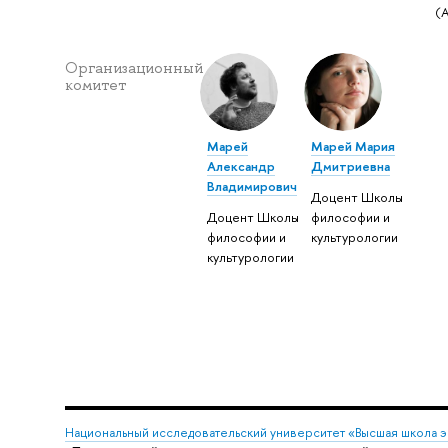
(
Организационный
комитет
Марей
Марей Мария
Александр
Дмитриевна
Владимирович
Доцент Школы
Доцент Школы
философии и
философии и
культурологии
культурологии
Национальный исследовательский университет «Высшая школа 