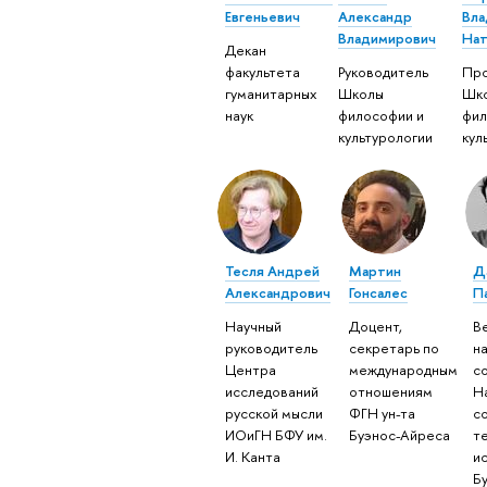
Евгеньевич
Александр
Вла
Владимирович
Нат
Декан
факультета
Руководитель
Пр
гуманитарных
Школы
Шк
наук
философии и
фил
культурологии
кул
Тесля Андрей
Мартин
Д
Александрович
Гонсалес
П
Научный
Доцент,
В
руководитель
секретарь по
н
Центра
международным
с
исследований
отношениям
Н
русской мысли
ФГН ун-та
с
ИОиГН БФУ им.
Буэнос-Айреса
т
И. Канта
и
Б