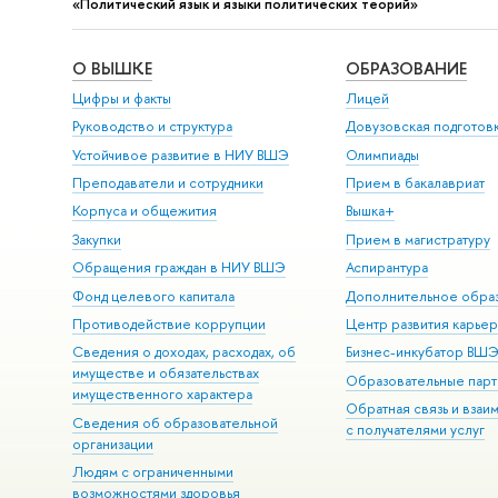
«Политический язык и языки политических теорий»
О ВЫШКЕ
ОБРАЗОВАНИЕ
Цифры и факты
Лицей
Руководство и структура
Довузовская подготов
Устойчивое развитие в НИУ ВШЭ
Олимпиады
Преподаватели и сотрудники
Прием в бакалавриат
Корпуса и общежития
Вышка+
Закупки
Прием в магистратуру
Обращения граждан в НИУ ВШЭ
Аспирантура
Фонд целевого капитала
Дополнительное обра
Противодействие коррупции
Центр развития карье
Сведения о доходах, расходах, об
Бизнес-инкубатор ВШ
имуществе и обязательствах
Образовательные парт
имущественного характера
Обратная связь и взаи
Сведения об образовательной
с получателями услуг
организации
Людям с ограниченными
возможностями здоровья