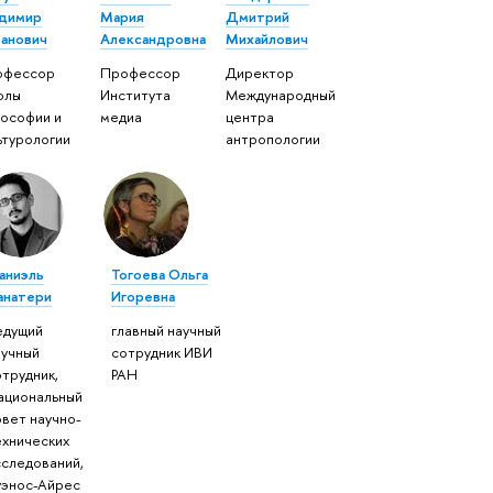
димир
Мария
Дмитрий
анович
Александровна
Михайлович
офессор
Профессор
Директор
олы
Института
Международный
ософии и
медиа
центра
ьтурологии
антропологии
аниэль
Тогоева Ольга
анатери
Игоревна
едущий
главный научный
аучный
сотрудник ИВИ
отрудник,
РАН
ациональный
овет научно-
ехнических
сследований,
уэнос-Айрес