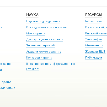
НАУКА
РЕСУРСЫ
Научные подразделения
Библиотека
ка
Исследовательские проекты
Издательский 
Мониторинги
Книжный магаз
Диссертационные советы
Типография
Защиты диссертаций
Медиацентр
Академическое развитие
Журналы ВШЭ
Конкурсы и гранты
Публикации
зование
Внешние научно-информационные
ресурсы
ры
Э
нерства
модействие