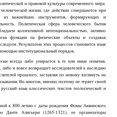
олитической и правовой культуры современного мира.
человеческой жизни, где действия совершаются при
м из важнейших инструментов, формирующих и
ьность. Политическая сфера человеческого бытия
ладаем коллективной интенциональностью, активно
агая функции на физические объекты и создавая
следуем. Результатом этих процессов становится язык
 помощью институциональный порядок.
ски всегда либо упирается в те или иные понятия,
 либо и вовсе возвращает исследователей к наследию
лителей прошлого, заставляя по новому взглянуть на
азывания. Во-многом, именно поэтому не теряет своей
 русский язык классических текстов теологической и
нной к 800-летию с даты рождения Фомы Аквинского
ю Данте Алигьери (1265-1321), ее организаторы