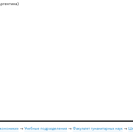
Аргентина)
экономики»
→
Учебные подразделения
→
Факультет гуманитарных наук
→
Шк