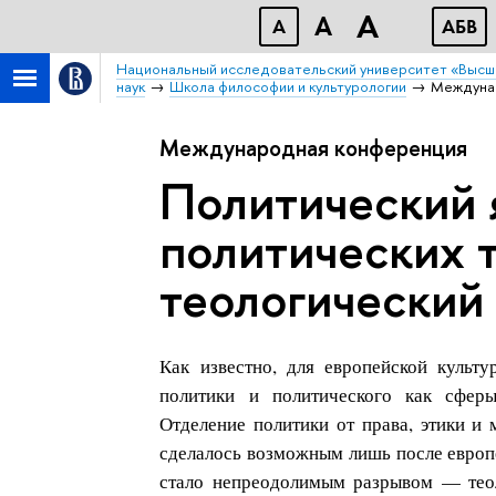
A
A
A
АБВ
Национальный исследовательский университет «Высш
наук
Школа философии и культурологии
Междунар
Международная конференция
Политический 
политических 
теологический
Как известно, для европейской культу
политики и политического как сферы
Отделение политики от права, этики и 
сделалось возможным лишь после европе
стало непреодолимым разрывом — теоло