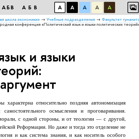
АБВ
АБВ
А
А
А
А
А
ая школа экономики»
Учебные подразделения
Факультет гуманит
одная конференция «Политический язык и языки политических теорий
язык и языки
теорий:
 аргумент
ры характерна относительно поздняя автономизация
 самостоятельного осмысления и проговаривания.
морали, с одной стороны, и от теологии — с другой,
йской Реформации. Но даже и тогда это отделение не
гия и как система знания, и как носитель особого